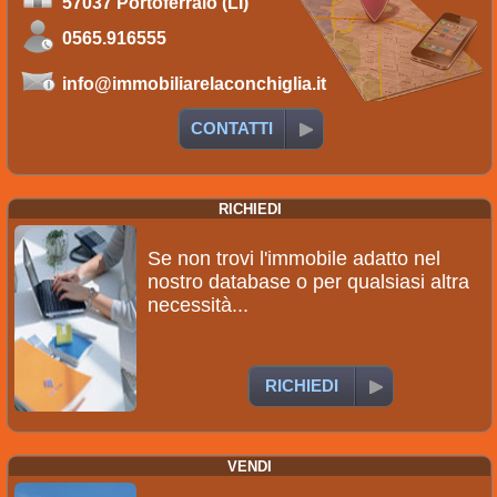
57037 Portoferraio (LI)
0565.916555
info@immobiliarelaconchiglia.it
CONTATTI
RICHIEDI
Se non trovi l'immobile adatto nel
nostro database o per qualsiasi altra
necessità...
RICHIEDI
VENDI