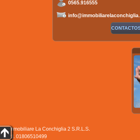
0565.916555
info@immobiliarelaconchiglia.
CONTACTO
Immobiliare La Conchiglia 2 S.R.L.S.
P.I. 01806510499