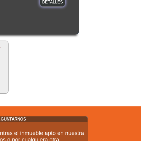
DETALLES
A
EGUNTARNOS
ntras el inmueble apto en nuestra
os o por cualquiera otra